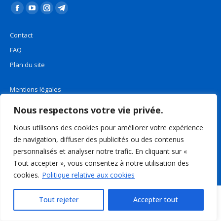
Trouvez nous sur :
La
La
La
La
page
page
page
page
Contact
Facebook
YouTube
Instagram
Telegram
FAQ
s'ouvre
s'ouvre
s'ouvre
s'ouvre
Plan du site
dans
dans
dans
dans
une
une
une
une
Mentions légales
nouvelle
nouvelle
nouvelle
nouvelle
fenêtre
fenêtre
fenêtre
fenêtre
Politique de confidentialité
Nous respectons votre vie privée.
Nous utilisons des cookies pour améliorer votre expérience
Rechercher
de navigation, diffuser des publicités ou des contenus
Recherche
personnalisés et analyser notre trafic. En cliquant sur «
:
Tout accepter », vous consentez à notre utilisation des
cookies.
Politique relative aux cookies
Tout rejeter
Accepter tout