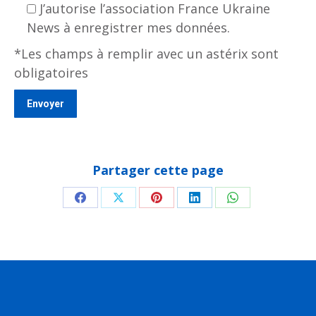
J’autorise l’association France Ukraine
News à enregistrer mes données.
*Les champs à remplir avec un astérix sont
obligatoires
Partager cette page
Partager
Partager
Partager
Partager
Partager
sur
sur
sur
sur
sur
Facebook
X
Pinterest
LinkedIn
WhatsApp