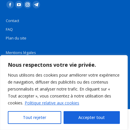
Trouvez nous sur :
La
La
La
La
page
page
page
page
Contact
Facebook
YouTube
Instagram
Telegram
FAQ
s'ouvre
s'ouvre
s'ouvre
s'ouvre
Plan du site
dans
dans
dans
dans
une
une
une
une
Mentions légales
nouvelle
nouvelle
nouvelle
nouvelle
fenêtre
fenêtre
fenêtre
fenêtre
Politique de confidentialité
Nous respectons votre vie privée.
Nous utilisons des cookies pour améliorer votre expérience
Rechercher
de navigation, diffuser des publicités ou des contenus
Recherche
personnalisés et analyser notre trafic. En cliquant sur «
:
Tout accepter », vous consentez à notre utilisation des
cookies.
Politique relative aux cookies
Tout rejeter
Accepter tout