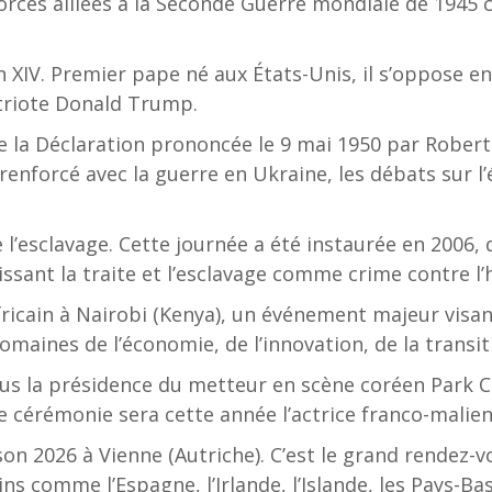
ces alliées à la Seconde Guerre mondiale de 1945 con
n XIV. Premier pape né aux États-Unis, il s’oppose en
riote Donald Trump.
 la Déclaration prononcée le 9 mai 1950 par Robert
renforcé avec la guerre en Ukraine, les débats sur l’
 l’esclavage. Cette journée a été instaurée en 2006,
issant la traite et l’esclavage comme crime contre l’
ricain à Nairobi (Kenya), un événement majeur visant
 domaines de l’économie, de l’innovation, de la transi
ous la présidence du metteur en scène coréen Park C
e cérémonie sera cette année l’actrice franco-malie
son 2026 à Vienne (Autriche). C’est le grand rendez
s comme l’Espagne, l’Irlande, l’Islande, les Pays-Bas