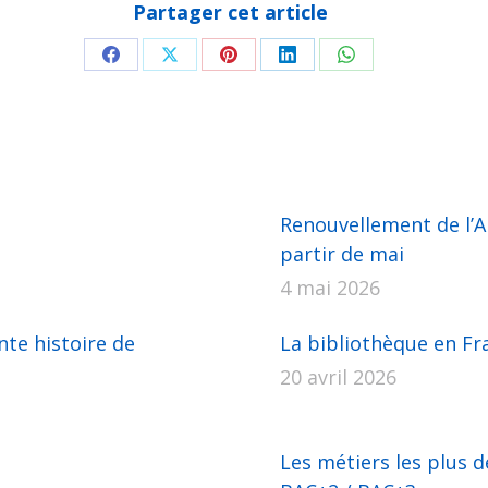
Partager cet article
Partager
Partager
Partager
Partager
Partager
sur
sur
sur
sur
sur
Facebook
X
Pinterest
LinkedIn
WhatsApp
Renouvellement de l’AP
partir de mai
4 mai 2026
nte histoire de
La bibliothèque en Fra
20 avril 2026
Les métiers les plus 