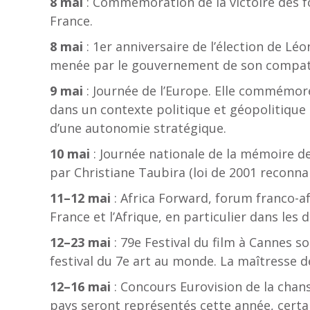
8 mai
: Commémoration de la victoire des for
France.
8 mai
: 1er anniversaire de l’élection de Léo
menée par le gouvernement de son compat
9 mai
: Journée de l’Europe. Elle commémore
dans un contexte politique et géopolitique 
d’une autonomie stratégique.
10 mai
: Journée nationale de la mémoire de
par Christiane Taubira (loi de 2001 reconna
11–12 mai
: Africa Forward, forum franco-af
France et l’Afrique, en particulier dans les
12–23 mai
: 79e Festival du film à Cannes s
festival du 7e art au monde. La maîtresse d
12–16 mai
: Concours Eurovision de la chan
pays seront représentés cette année, certain