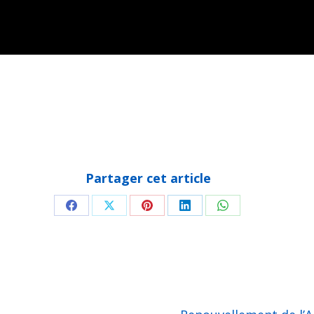
Partager cet article
Partager
Partager
Partager
Partager
Partager
sur
sur
sur
sur
sur
Facebook
X
Pinterest
LinkedIn
WhatsApp