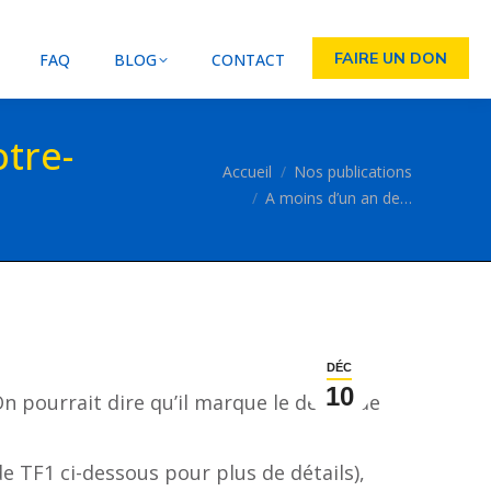
FAIRE UN DON
FAQ
BLOG
CONTACT
otre-
Vous êtes ici :
Accueil
Nos publications
A moins d’un an de…
DÉC
10
n pourrait dire qu’il marque le début de
e TF1 ci-dessous pour plus de détails),