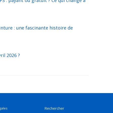
S : payant ou gratuit ? Ce qui change à
inture : une fascinante histoire de
ril 2026 ?
Rechercher
gales