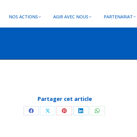
NOS ACTIONS
AGIR AVEC NOUS
PARTENARIAT
Partager cet article
Partager
Partager
Partager
Partager
Partager
sur
sur
sur
sur
sur
Facebook
X
Pinterest
LinkedIn
WhatsApp