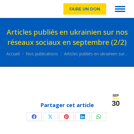
FAIRE UN DON
Articles publiés en ukrainien sur nos
réseaux sociaux en septembre (2/2)
Vous êtes ici :
Accueil
Nos publications
Articles publiés en ukrainien sur…
SEP
30
Partager cet article
Partager
Partager
Partager
Partager
Partager
sur
sur
sur
sur
sur