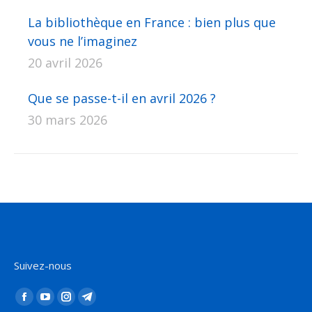
La bibliothèque en France : bien plus que
vous ne l’imaginez
20 avril 2026
Que se passe-t-il en avril 2026 ?
30 mars 2026
Suivez-nous
Trouvez nous sur :
La
La
La
La