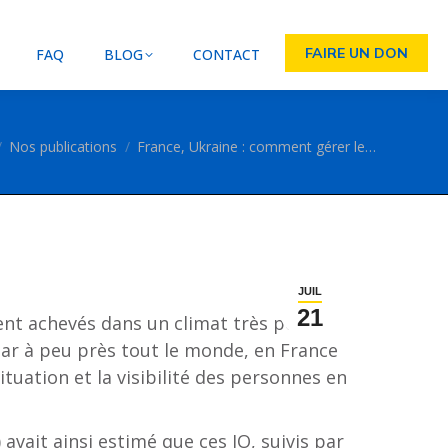
FAIRE UN DON
FAQ
BLOG
CONTACT
es ici :
Nos publications
France, Ukraine : comment gérer le…
JUIL
21
ent achevés dans un climat très positif
par à peu près tout le monde, en France
ituation et la visibilité des personnes en
avait ainsi estimé que ces JO, suivis par