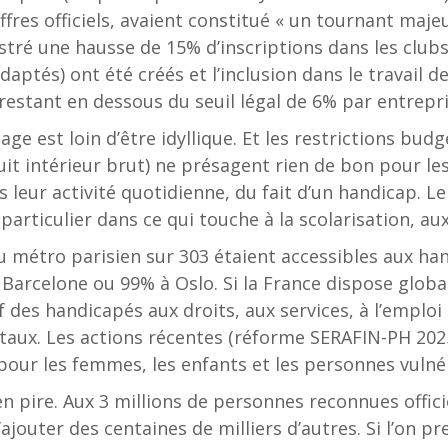
fres officiels, avaient constitué « un tournant majeur
gistré une hausse de 15% d’inscriptions dans les c
adaptés) ont été créés et l’inclusion dans le travail
estant en dessous du seuil légal de 6% par entrepri
age est loin d’être idyllique. Et les restrictions bud
uit intérieur brut) ne présagent rien de bon pour le
eur activité quotidienne, du fait d’un handicap. Le C
particulier dans ce qui touche à la scolarisation, au
 métro parisien sur 303 étaient accessibles aux han
Barcelone ou 99% à Oslo. Si la France dispose global
if des handicapés aux droits, aux services, à l’emploi 
iétaux. Les actions récentes (réforme SERAFIN-PH 20
pour les femmes, les enfants et les personnes vulné
en pire. Aux 3 millions de personnes reconnues off
ajouter des centaines de milliers d’autres. Si l’on p