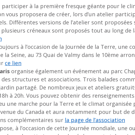
 participer à la première fresque géante pour le clima
on vous proposera de créer, lors d’un atelier partici
ls. Différentes versions de l’atelier sont proposées 
t plusieurs créneaux sont proposés tout au long de 
n
toujours à l’occasion de la Journée de la Terre, une 
 de la Seine, au 73 Quai de Valmy dans le 10ème arro
ur
ce lien
aris
organise également un événement au parc Chape
 des structures et associations. Trois balades co
ardin partagé. De nombreux jeux et ateliers gratuits
de 18h à 20h. Vous pouvez obtenir des renseignemen
lieu une marche pour la Terre et le climat organisée p
venue du Canada et aura notamment pour but de dénon
ions complémentaires sur
la page de l’association
ose, à l’occasion de cette Journée mondiale, une ou