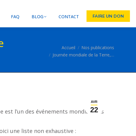
FAIRE UN DON
FAQ
BLOG
CONTACT
e
Vous êtes ici :
Accueil
Nos publications
Journée mondiale de la Terre,…
AVR
22
née est l’un des événements mondiaux les
ici une liste non exhaustive :