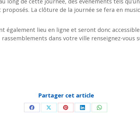
t au long de cette journée, des événements tels qu’
t proposés. La clôture de la journée se fera en musi
 également lieu en ligne et seront donc accessibles
s rassemblements dans votre ville renseignez-vous s
Partager cet article
Partager
Partager
Partager
Partager
Partager
sur
sur
sur
sur
sur
Facebook
X
Pinterest
LinkedIn
WhatsApp