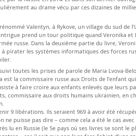
iculièrement au drame vécu par ces dizaines de milli
 prénommé Valentyn, à Rykove, un village du sud de l
L’intrigue prend un tour politique quand Veronika et 
armée russe. Dans la deuxième partie du livre, Veron
 à pirater les systèmes informatiques des forces rus
iler.
i suivi toutes les prises de parole de Maria Lvova-Be
a est la commissaire russe aux Droits de l’enfant qu
nsiste à faire croire aux enfants enlevés que leurs p
s, commissaire aux droits humains ukrainien, en cha
n.
nir 9 libérations. Ils seraient 969 à avoir été récupér
on ne puisse pas dire – comme cela a été le cas ave
rès lu en Russie (le 5e pays où ses livres se sont le 