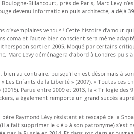
 Boulogne-Billancourt, près de Paris, Marc Levy n’e
 Rouge devenu informaticien puis architecte, a déjà 3
ions d’exemplaires vendus ! Cette histoire d’amour
s coma et l’autre bien conscient sera même adapté à
itherspoon sorti en 2005. Moqué par certains critiqu
lanc, Marc Levy déménagera d’abord à Londres puis à
, bien au contraire, puisqu’il en est désormais à son
 « Les Enfants de la Liberté » (2007), « Toutes ces ch
» (2015). Parue entre 2009 et 2013, la « Trilogie des 
ckers, a également remporté un grand succès auprès
ère Raymond Lévy résistant et rescapé de la Shoah (
l a fait supprimer le « é » à son patronyme) s’est n
ée par la Russie en 2014. Et dans son dernier ouvra