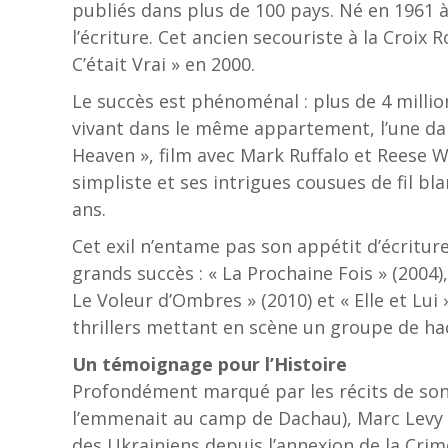
publiés dans plus de 100 pays. Né en 1961 à
l’écriture. Cet ancien secouriste à la Croix
C’était Vrai » en 2000.
Le succès est phénoménal : plus de 4 mill
vivant dans le même appartement, l’une dan
Heaven », film avec Mark Ruffalo et Reese W
simpliste et ses intrigues cousues de fil b
ans.
Cet exil n’entame pas son appétit d’écriture
grands succès : « La Prochaine Fois » (2004),
Le Voleur d’Ombres » (2010) et « Elle et Lui 
thrillers mettant en scène un groupe de ha
Un témoignage pour l’Histoire
Profondément marqué par les récits de son p
l’emmenait au camp de Dachau), Marc Levy (i
des Ukrainiens depuis l’annexion de la Crim