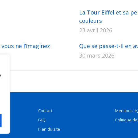
La Tour Eiffel et sa pe
couleurs
23 avril 2026
 vous ne l’imaginez
Que se passe-t-il en av
30 mars 2026
e
Contact
Mentions lé
FAQ
Politique de
Plan du site
ge