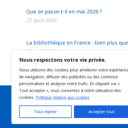
Que se passe-t-il en mai 2026 ?
27 avril 2026
La bibliothèque en France : bien plus que
20 avril 2026
Nous respectons votre vie privée.
Nous utilisons des cookies pour améliorer votre expérienc
de navigation, diffuser des publicités ou des contenus
personnalisés et analyser notre trafic. En cliquant sur «
Tout accepter », vous consentez à notre utilisation des
cookies.
Politique relative aux cookies
Suivez-nous
Tout rejeter
Accepter tout
Trouvez nous sur :
La
La
La
La
page
page
page
pa