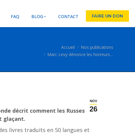
FAIRE UN DON
FAQ
BLOG
CONTACT
Vous êtes ici :
Accueil
Nos publications
Marc Levy dénonce les horreurs…
NOV
26
 monde décrit comment les Russes ont
t glaçant.
des livres traduits en 50 langues et