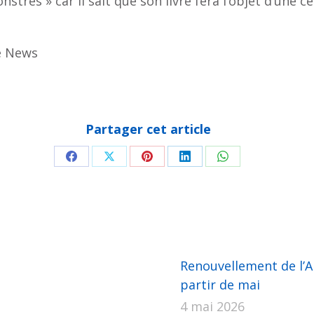
res » car il sait que son livre fera l’objet d’une c
e News
Partager cet article
Partager
Partager
Partager
Partager
Partager
sur
sur
sur
sur
sur
Facebook
X
Pinterest
LinkedIn
WhatsApp
Renouvellement de l’AP
partir de mai
4 mai 2026