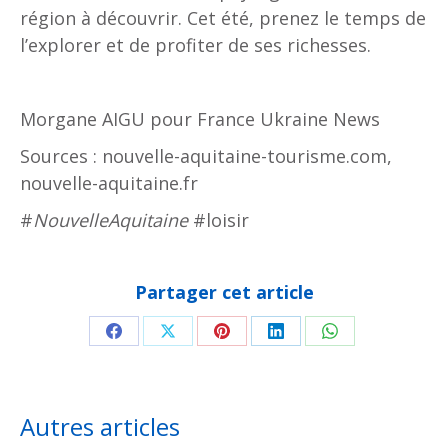
région à découvrir. Cet été, prenez le temps de
l’explorer et de profiter de ses richesses.
Morgane AIGU pour France Ukraine News
Sources : nouvelle-aquitaine-tourisme.com,
nouvelle-aquitaine.fr
#
NouvelleAquitaine
#loisir
Partager cet article
Partager
Partager
Partager
Partager
Partager
sur
sur
sur
sur
sur
Facebook
X
Pinterest
LinkedIn
WhatsApp
Autres articles