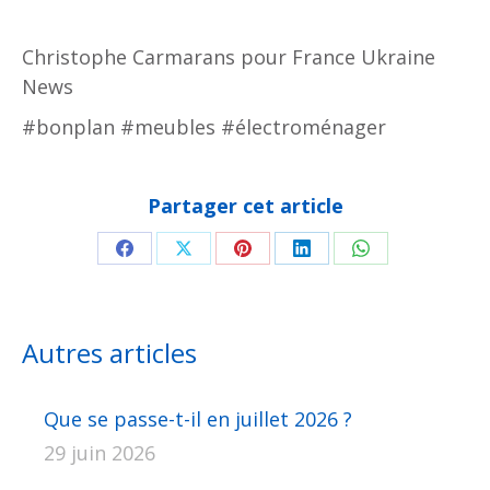
Christophe Carmarans pour France Ukraine
News
#bonplan #meubles #électroménager
Partager cet article
Partager
Partager
Partager
Partager
Partager
sur
sur
sur
sur
sur
Facebook
X
Pinterest
LinkedIn
WhatsApp
Autres articles
Que se passe-t-il en juillet 2026 ?
29 juin 2026