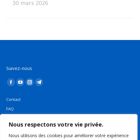
30 mars 2026
Suivez-nous
Trouvez nous sur :
La
La
La
La
page
page
page
page
Contact
Facebook
YouTube
Instagram
Telegram
FAQ
s'ouvre
s'ouvre
s'ouvre
s'ouvre
Plan du site
dans
dans
dans
dans
Nous respectons votre vie privée.
une
une
une
une
Mentions légales
nouvelle
nouvelle
nouvelle
nouvelle
Nous utilisons des cookies pour améliorer votre expérience