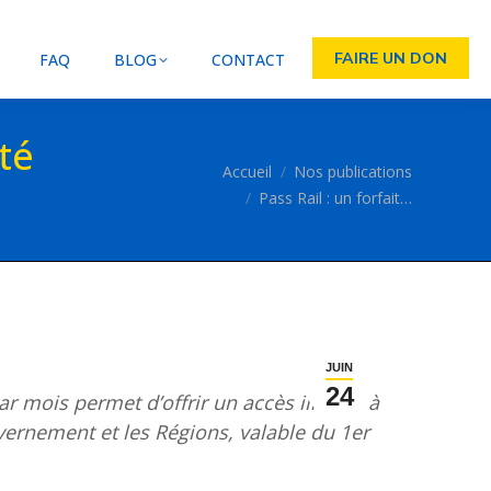
FAIRE UN DON
FAQ
BLOG
CONTACT
té
Vous êtes ici :
Accueil
Nos publications
Pass Rail : un forfait…
JUIN
24
r mois permet d’offrir un accès illimité à
uvernement et les Régions, valable du 1er