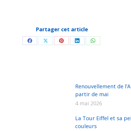
Partager cet article
Partager
Partager
Partager
Partager
Partager
sur
sur
sur
sur
sur
Facebook
X
Pinterest
LinkedIn
WhatsApp
Renouvellement de l’AP
partir de mai
4 mai 2026
La Tour Eiffel et sa pe
couleurs