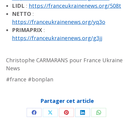
LIDL
:
https://franceukrainenews.org/508t
NETTO
:
https://franceukrainenews.org/yq3o
PRIMAPRIX
:
https://franceukrainenews.org/g3jj
Christophe CARMARANS pour France Ukraine
News
#france #bonplan
Partager cet article
Partager
Partager
Partager
Partager
Partager
sur
sur
sur
sur
sur