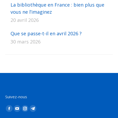
La bibliothèque en France : bien plus que
vous ne l’imaginez
20 avril 2026
Que se passe-t-il en avril 2026 ?
30 mars 2026
Suivez-nous
Trouvez nous sur :
La
La
La
La