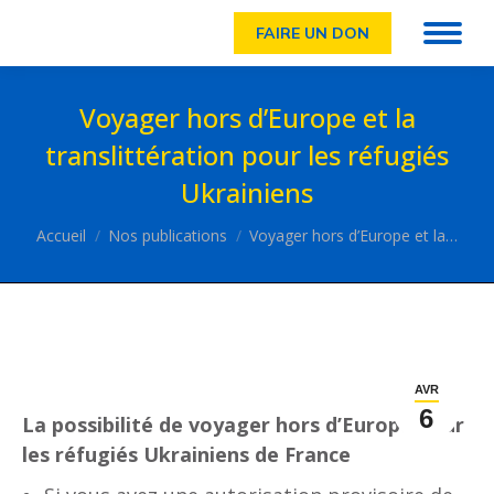
FAIRE UN DON
Voyager hors d’Europe et la
translittération pour les réfugiés
Ukrainiens
Vous êtes ici :
Accueil
Nos publications
Voyager hors d’Europe et la…
AVR
6
La possibilité de voyager hors d’Europe pour
les réfugiés Ukrainiens de France