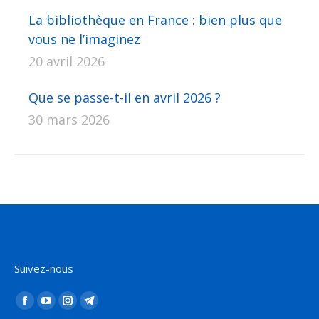
La bibliothèque en France : bien plus que
vous ne l’imaginez
20 avril 2026
Que se passe-t-il en avril 2026 ?
30 mars 2026
Suivez-nous
Trouvez nous sur :
La
La
La
La