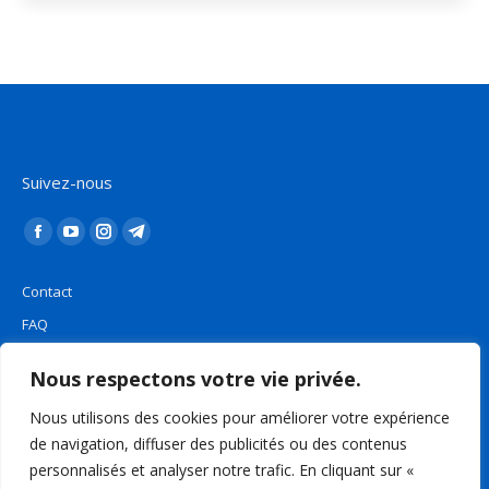
Suivez-nous
Trouvez nous sur :
La
La
La
La
page
page
page
page
Contact
Facebook
YouTube
Instagram
Telegram
FAQ
s'ouvre
s'ouvre
s'ouvre
s'ouvre
Plan du site
dans
dans
dans
dans
Nous respectons votre vie privée.
une
une
une
une
Mentions légales
nouvelle
nouvelle
nouvelle
nouvelle
Nous utilisons des cookies pour améliorer votre expérience
de navigation, diffuser des publicités ou des contenus
fenêtre
fenêtre
fenêtre
fenêtre
Politique de confidentialité
personnalisés et analyser notre trafic. En cliquant sur «