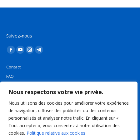
Suivez-nous
Trouvez nous sur :
La
La
La
La
page
page
page
page
Contact
Facebook
YouTube
Instagram
Telegram
FAQ
s'ouvre
s'ouvre
s'ouvre
s'ouvre
Plan du site
dans
dans
dans
dans
Nous respectons votre vie privée.
une
une
une
une
Mentions légales
nouvelle
nouvelle
nouvelle
nouvelle
Nous utilisons des cookies pour améliorer votre expérience
de navigation, diffuser des publicités ou des contenus
fenêtre
fenêtre
fenêtre
fenêtre
Politique de confidentialité
personnalisés et analyser notre trafic. En cliquant sur «
Tout accepter », vous consentez à notre utilisation des
Rechercher
cookies.
Politique relative aux cookies
Recherche