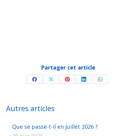
Partager cet article
Partager
Partager
Partager
Partager
Partager
sur
sur
sur
sur
sur
Facebook
X
Pinterest
LinkedIn
WhatsApp
Autres articles
Que se passe-t-il en juillet 2026 ?