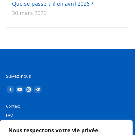
Que se passe-t-il en avril 2026 ?
30 mars 2026
Suivez-nous
Trouvez nous sur :
La
La
La
La
page
page
page
page
Contact
Facebook
YouTube
Instagram
Telegram
FAQ
s'ouvre
s'ouvre
s'ouvre
s'ouvre
Plan du site
dans
dans
dans
dans
Nous respectons votre vie privée.
une
une
une
une